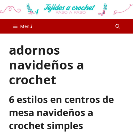
Saltar
al
contenido
Menú
adornos
navideños a
crochet
6 estilos en centros de
mesa navideños a
crochet simples