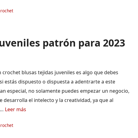
ías
crochet
juveniles patrón para 2023
n crochet blusas tejidas juveniles es algo que debes
si estás dispuesto o dispuesta a adentrarte a este
tan especial, no solamente puedes empezar un negocio,
 desarrolla el intelecto y la creatividad, ya que al
 …
Leer más
ías
crochet