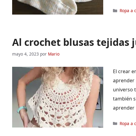
Categor
Ropa a 
Al crochet blusas tejidas 
mayo 4, 2023
por
Mario
El crear e
aprender 
universo 
también se
aprender
Categor
Ropa a 