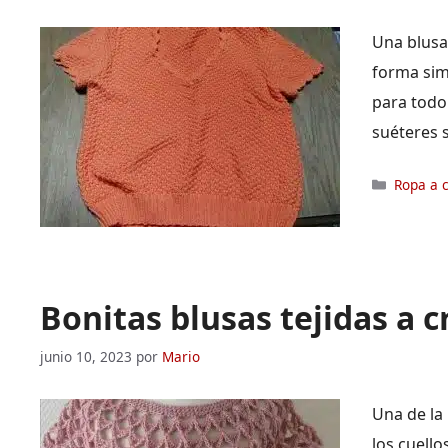
Una blusa
forma sim
para todo
suéteres 
Categor
Ropa a 
Bonitas blusas tejidas a c
junio 10, 2023
por
Mario
Una de la 
los cuello