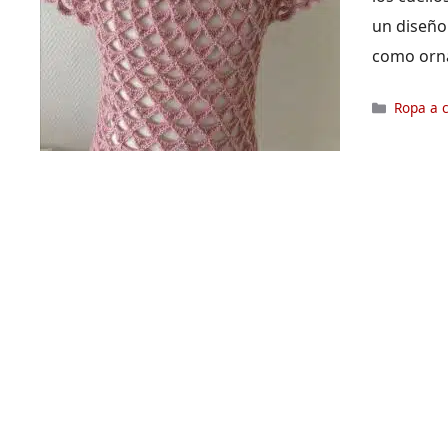
un diseño
como orn
Categor
Ropa a 