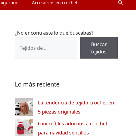
migurumi
Accesorios en crochet
¿No encontraste lo que buscabas?
Buscar
tejidos
Lo más reciente
La tendencia de tejido crochet en
5 piezas originales
6 increíbles adornos a crochet
para navidad sencillos