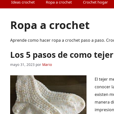
Ideas crochet
Ropa a crochet
Crochet hogar
Ropa a crochet
Aprende como hacer ropa a crochet paso a paso. Croch
Los 5 pasos de como tejer
mayo 31, 2023
por
Mario
El tejer m
conocer l
existen m
manera di
impresio