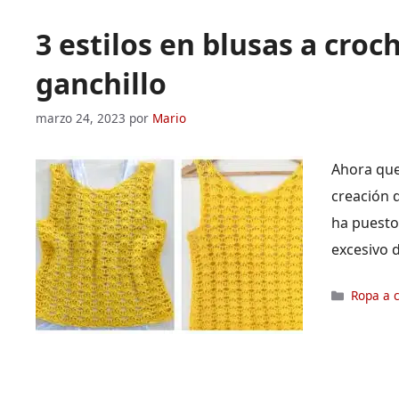
3 estilos en blusas a croc
ganchillo
marzo 24, 2023
por
Mario
Ahora que
creación 
ha puesto
excesivo 
Categor
Ropa a 