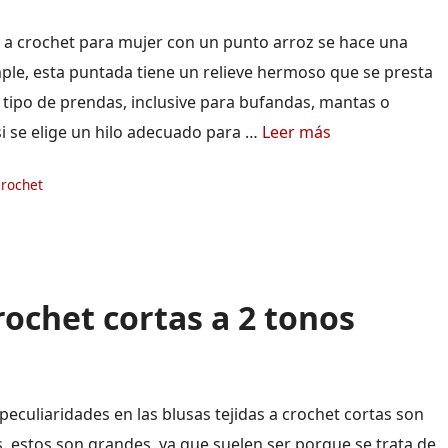
 a crochet para mujer con un punto arroz se hace una
ple, esta puntada tiene un relieve hermoso que se presta
 tipo de prendas, inclusive para bufandas, mantas o
si se elige un hilo adecuado para …
Leer más
ías
crochet
rochet cortas a 2 tonos
peculiaridades en las blusas tejidas a crochet cortas son
s, estos son grandes, ya que suelen ser porque se trata de