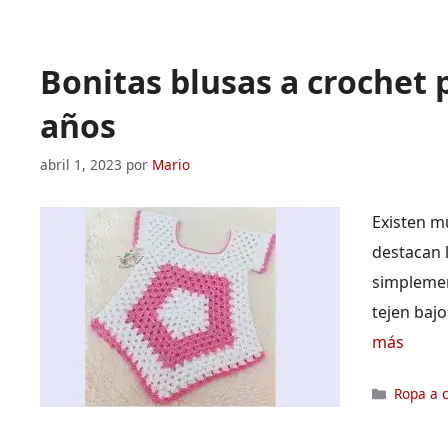
Bonitas blusas a crochet p
años
abril 1, 2023
por
Mario
Existen m
destacan 
simplement
tejen baj
más
Categor
Ropa a 