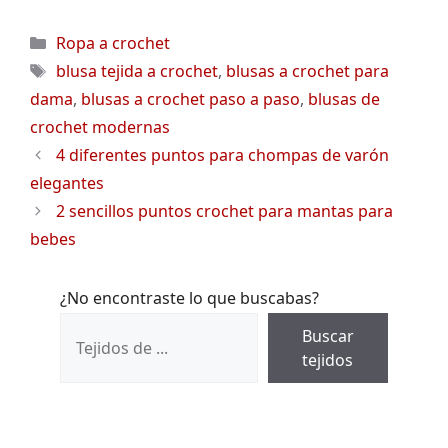
Categorías
Ropa a crochet
Etiquetas
blusa tejida a crochet
,
blusas a crochet para
dama
,
blusas a crochet paso a paso
,
blusas de
crochet modernas
4 diferentes puntos para chompas de varón
elegantes
2 sencillos puntos crochet para mantas para
bebes
¿No encontraste lo que buscabas?
Buscar
tejidos