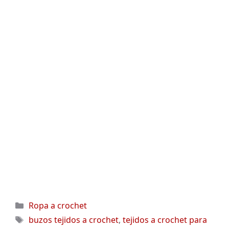
Categorías
Ropa a crochet
Etiquetas
buzos tejidos a crochet
,
tejidos a crochet para