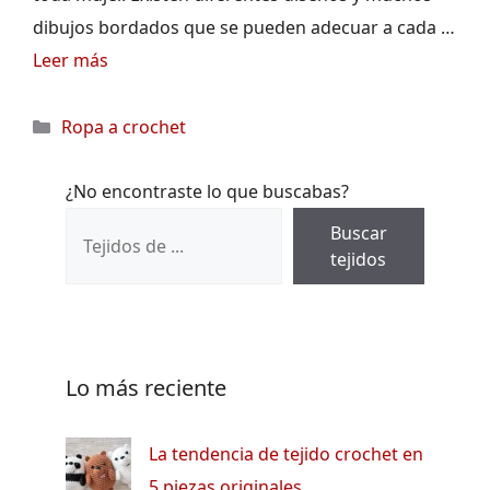
dibujos bordados que se pueden adecuar a cada …
Leer más
Categorías
Ropa a crochet
¿No encontraste lo que buscabas?
Buscar
tejidos
Lo más reciente
La tendencia de tejido crochet en
5 piezas originales