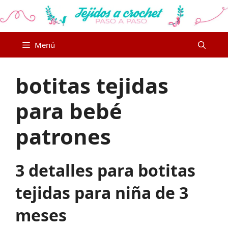
Saltar
al
contenido
Menú
botitas tejidas
para bebé
patrones
3 detalles para botitas
tejidas para niña de 3
meses