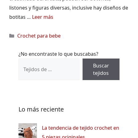
listones y figuras diversas, inclusive hay diseños de
botitas …
Leer más
Categorías
Crochet para bebe
¿No encontraste lo que buscabas?
Buscar
tejidos
Lo más reciente
La tendencia de tejido crochet en
5 piezas originales