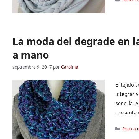
La moda del degrade en l
a mano
septiembre 9, 2017
por
Carolina
El tejido
integrar v
sencilla.
presenta e
Categor
Ropa a 