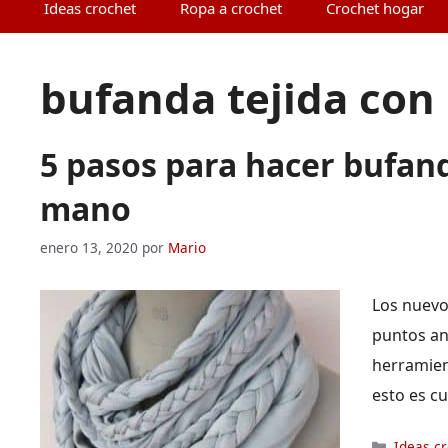
Ideas crochet
Ropa a crochet
Crochet hogar
bufanda tejida con
5 pasos para hacer bufand
mano
enero 13, 2020
por
Mario
Los nuevo
puntos an
herramien
esto es c
Categor
Ideas c