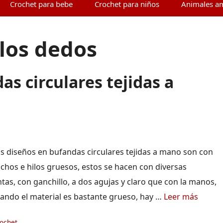
Crochet para bebe
Crochet para niños
Animales a
 los dedos
as circulares tejidas a
s diseños en bufandas circulares tejidas a mano son con
chos e hilos gruesos, estos se hacen con diversas
tas, con ganchillo, a dos agujas y claro que con la manos,
uando el material es bastante grueso, hay …
Leer más
ías
rochet