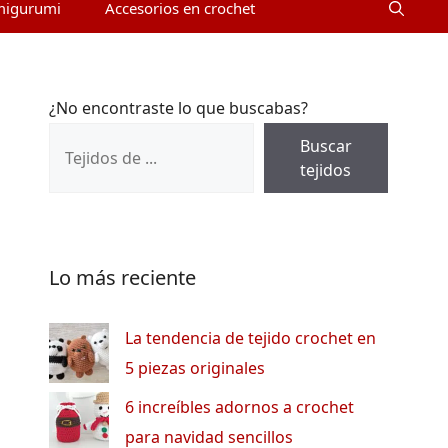
migurumi
Accesorios en crochet
¿No encontraste lo que buscabas?
Buscar
tejidos
Lo más reciente
La tendencia de tejido crochet en
5 piezas originales
6 increíbles adornos a crochet
para navidad sencillos