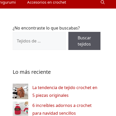
migurumi
Accesorios en crochet
¿No encontraste lo que buscabas?
Buscar
tejidos
Lo más reciente
La tendencia de tejido crochet en
5 piezas originales
6 increíbles adornos a crochet
para navidad sencillos