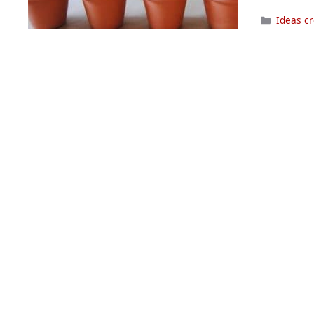
Categor
Ideas c