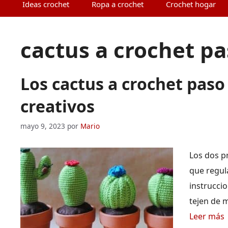
Ideas crochet
Ropa a crochet
Crochet hogar
cactus a crochet pa
Los cactus a crochet paso 
creativos
mayo 9, 2023
por
Mario
Los dos p
que regul
instrucci
tejen de 
Leer más