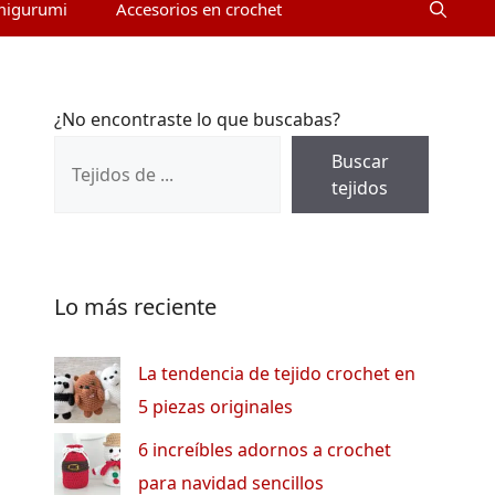
migurumi
Accesorios en crochet
¿No encontraste lo que buscabas?
Buscar
tejidos
Lo más reciente
La tendencia de tejido crochet en
5 piezas originales
6 increíbles adornos a crochet
para navidad sencillos