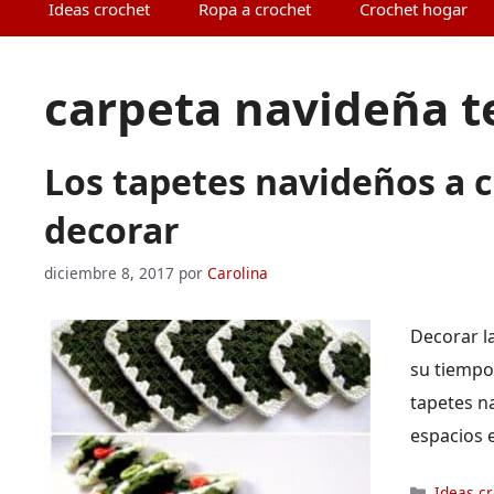
Ideas crochet
Ropa a crochet
Crochet hogar
carpeta navideña te
Los tapetes navideños a c
decorar
diciembre 8, 2017
por
Carolina
Decorar l
su tiempo 
tapetes n
espacios 
Categor
Ideas c