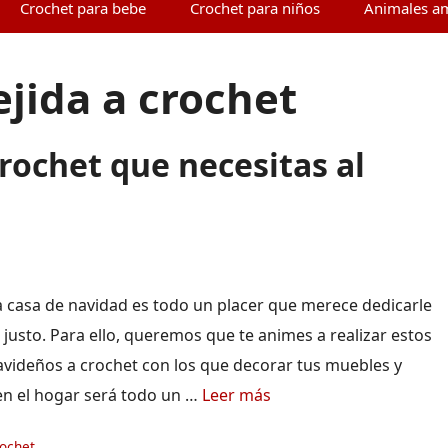
Crochet para bebe
Crochet para niños
Animales a
jida a crochet
rochet que necesitas al
a casa de navidad es todo un placer que merece dedicarle
justo. Para ello, queremos que te animes a realizar estos
avideños a crochet con los que decorar tus muebles y
en el hogar será todo un …
Leer más
ías
rochet