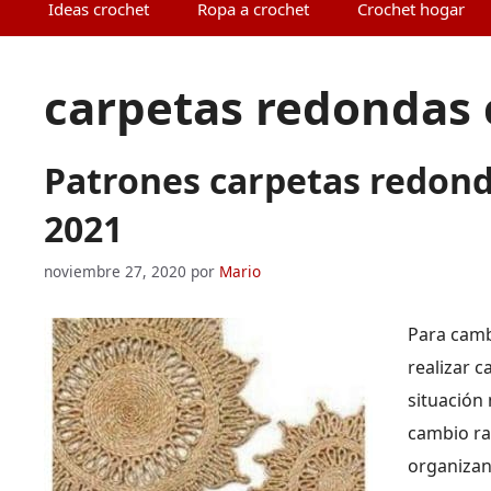
Ideas crochet
Ropa a crochet
Crochet hogar
carpetas redondas 
Patrones carpetas redond
2021
noviembre 27, 2020
por
Mario
Para camb
realizar 
situación
cambio ra
organiza