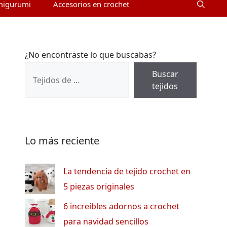
migurumi
Accesorios en crochet
¿No encontraste lo que buscabas?
Buscar
tejidos
Lo más reciente
La tendencia de tejido crochet en
5 piezas originales
6 increíbles adornos a crochet
para navidad sencillos