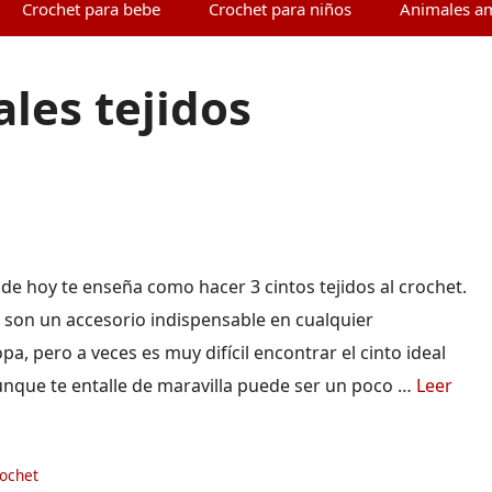
Crochet para bebe
Crochet para niños
Animales a
les tejidos
l de hoy te enseña como hacer 3 cintos tejidos al crochet.
s son un accesorio indispensable en cualquier
a, pero a veces es muy difícil encontrar el cinto ideal
nque te entalle de maravilla puede ser un poco …
Leer
ías
rochet