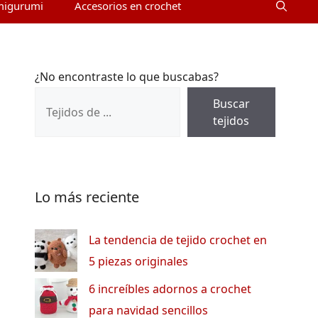
migurumi
Accesorios en crochet
¿No encontraste lo que buscabas?
Buscar
tejidos
Lo más reciente
La tendencia de tejido crochet en
5 piezas originales
6 increíbles adornos a crochet
para navidad sencillos