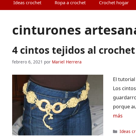
Ideas crochet
Ropa a crochet
Crochet hogar
cinturones artesana
4 cintos tejidos al crochet
febrero 6, 2021
por
Mariel Herrera
El tutoria
Los cinto
guardarrop
porque au
más
Categor
Ideas c