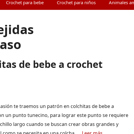
Crochet para bebe
Crochet para niños
Animales a
ejidas
paso
itas de bebe a crochet
casión te traemos un patrón en colchitas de bebe a
on un punto tunecino, para lograr este punto se requiere
chillo largo cuando se buscan crear obras grandes y
al como se necesita en una colcha, …
Leer más