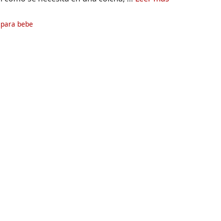
ías
 para bebe