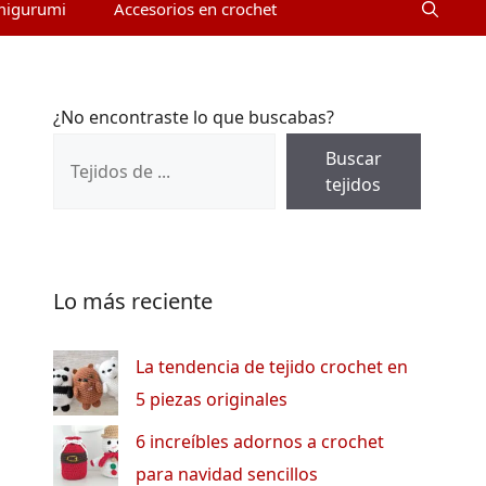
migurumi
Accesorios en crochet
¿No encontraste lo que buscabas?
Buscar
tejidos
Lo más reciente
La tendencia de tejido crochet en
5 piezas originales
6 increíbles adornos a crochet
para navidad sencillos