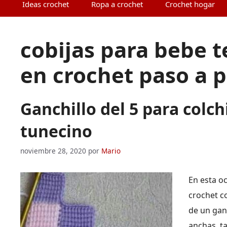
Ideas crochet
Ropa a crochet
Crochet hogar
cobijas para bebe t
en crochet paso a 
Ganchillo del 5 para colch
tunecino
noviembre 28, 2020
por
Mario
En esta o
crochet c
de un gan
anchas, t