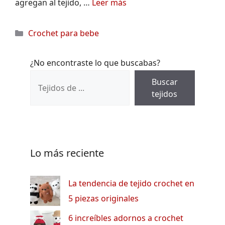
agregan al tejido, …
Leer más
Categorías
Crochet para bebe
¿No encontraste lo que buscabas?
Buscar
tejidos
Lo más reciente
La tendencia de tejido crochet en
5 piezas originales
6 increíbles adornos a crochet