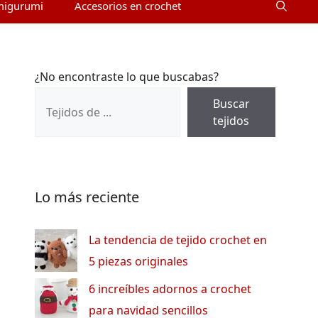
migurumi
Accesorios en crochet
¿No encontraste lo que buscabas?
Buscar
tejidos
Lo más reciente
La tendencia de tejido crochet en
5 piezas originales
6 increíbles adornos a crochet
para navidad sencillos