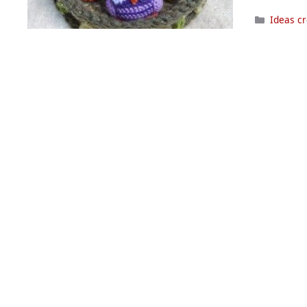
Categor
Ideas c