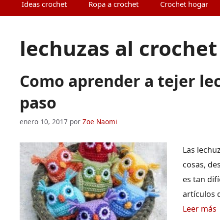
Ideas crochet
Ropa a crochet
Crochet hogar
lechuzas al crochet
Como aprender a tejer lec
paso
enero 10, 2017
por
Zoe Naomi
Las lechu
cosas, de
es tan di
artículos
Leer más