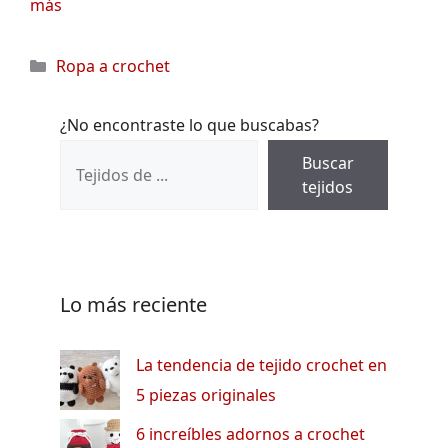
más
Categorías
Ropa a crochet
¿No encontraste lo que buscabas?
Buscar
tejidos
Lo más reciente
La tendencia de tejido crochet en
5 piezas originales
6 increíbles adornos a crochet