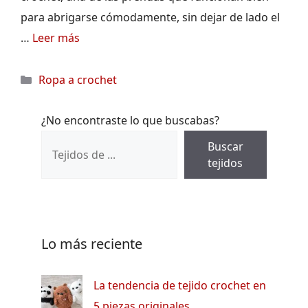
para abrigarse cómodamente, sin dejar de lado el
…
Leer más
Categorías
Ropa a crochet
¿No encontraste lo que buscabas?
Buscar
tejidos
Lo más reciente
La tendencia de tejido crochet en
5 piezas originales