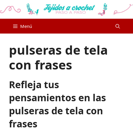
Saltar
al
contenido
Menú
pulseras de tela
con frases
Refleja tus
pensamientos en las
pulseras de tela con
frases