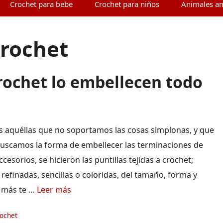
Crochet para bebe
Crochet para niños
Animales a
crochet
crochet lo embellecen todo
s aquéllas que no soportamos las cosas simplonas, y que
uscamos la forma de embellecer las terminaciones de
cesorios, se hicieron las puntillas tejidas a crochet;
 refinadas, sencillas o coloridas, del tamaño, forma y
e más te …
Leer más
ías
rochet