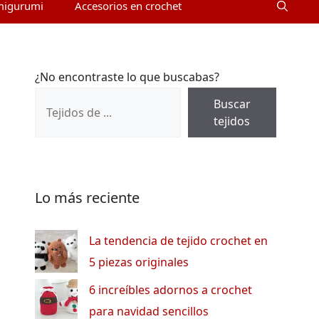
migurumi
Accesorios en crochet
¿No encontraste lo que buscabas?
Buscar
tejidos
Lo más reciente
La tendencia de tejido crochet en
5 piezas originales
6 increíbles adornos a crochet
para navidad sencillos