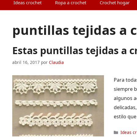
Ideas crochet
Ropa a crochet
Crochet hogar
puntillas tejidas a 
Estas puntillas tejidas a 
abril 16, 2017
por
Claudia
Para toda
siempre b
algunos ac
delicadas,
estilo qu
Categor
Ideas c