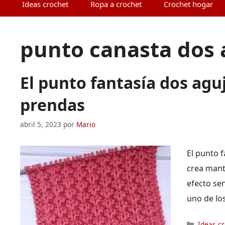
Ideas crochet
Ropa a crochet
Crochet hogar
punto canasta dos 
El punto fantasía dos agu
prendas
abril 5, 2023
por
Mario
El punto f
crea manta
efecto sen
uno de lo
Categor
Ideas c