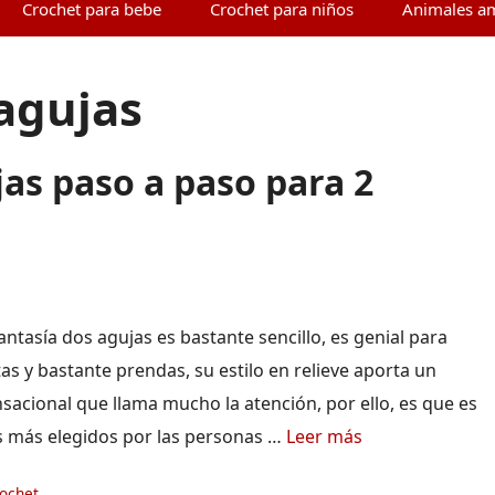
Crochet para bebe
Crochet para niños
Animales a
agujas
jas paso a paso para 2
antasía dos agujas es bastante sencillo, es genial para
s y bastante prendas, su estilo en relieve aporta un
sacional que llama mucho la atención, por ello, es que es
s más elegidos por las personas …
Leer más
ías
rochet