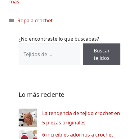
más
Categorías
Ropa a crochet
¿No encontraste lo que buscabas?
Buscar
tejidos
Lo más reciente
La tendencia de tejido crochet en
5 piezas originales
6 increíbles adornos a crochet