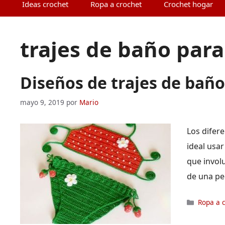
Ideas crochet
Ropa a crochet
Crochet hogar
trajes de baño para
Diseños de trajes de baño
mayo 9, 2019
por
Mario
Los difere
ideal usar
que involu
de una p
Categor
Ropa a 