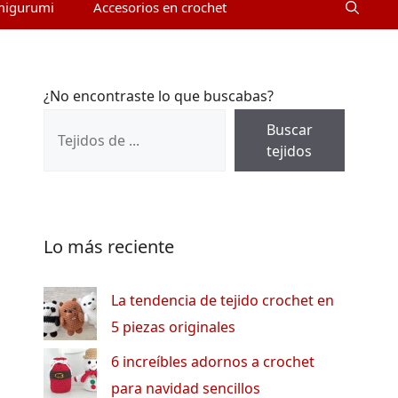
migurumi
Accesorios en crochet
¿No encontraste lo que buscabas?
Buscar
tejidos
Lo más reciente
La tendencia de tejido crochet en
5 piezas originales
6 increíbles adornos a crochet
para navidad sencillos