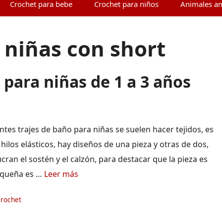
Crochet para bebe
Crochet para niños
Animales a
 niñas con short
 para niñas de 1 a 3 años
ntes trajes de baño para niñas se suelen hacer tejidos, es
 hilos elásticos, hay diseños de una pieza y otras de dos,
cran el sostén y el calzón, para destacar que la pieza es
equeña es …
Leer más
ías
crochet