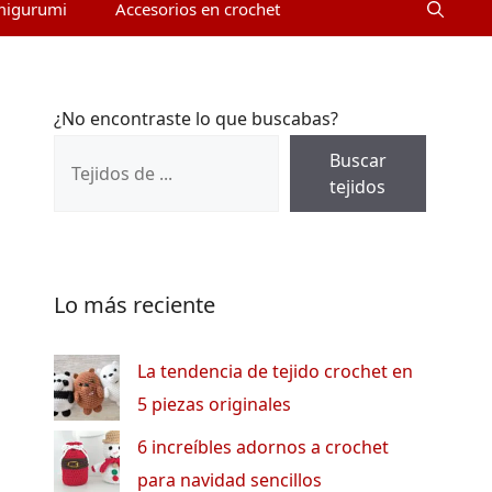
migurumi
Accesorios en crochet
¿No encontraste lo que buscabas?
Buscar
tejidos
Lo más reciente
La tendencia de tejido crochet en
5 piezas originales
6 increíbles adornos a crochet
para navidad sencillos