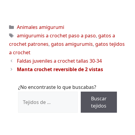
Categorías
Animales amigurumi
Etiquetas
amigurumis a crochet paso a paso
,
gatos a
crochet patrones
,
gatos amigurumis
,
gatos tejidos
a crochet
Faldas juveniles a crochet tallas 30-34
Manta crochet reversible de 2 vistas
¿No encontraste lo que buscabas?
Buscar
tejidos