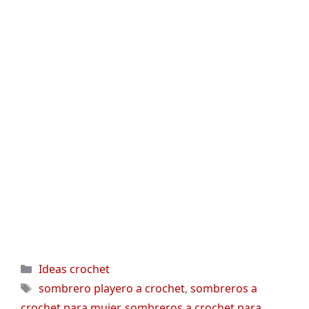
Categorías
Ideas crochet
Etiquetas
sombrero playero a crochet
,
sombreros a
crochet para mujer
,
sombreros a crochet para