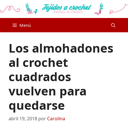
Saltar
al
contenido
Menú
Los almohadones
al crochet
cuadrados
vuelven para
quedarse
abril 19, 2018
por
Carolina