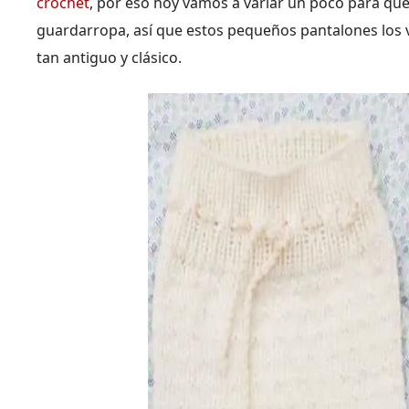
crochet
, por eso hoy vamos a variar un poco para q
guardarropa, así que estos pequeños pantalones los va
tan antiguo y clásico.