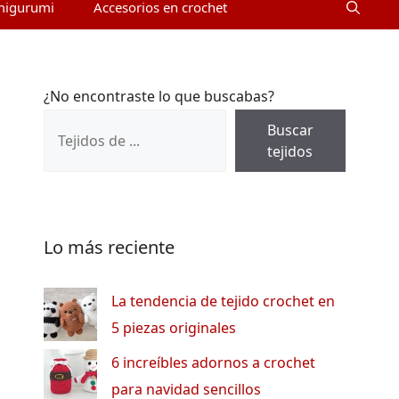
migurumi
Accesorios en crochet
¿No encontraste lo que buscabas?
Buscar
tejidos
Lo más reciente
La tendencia de tejido crochet en
5 piezas originales
6 increíbles adornos a crochet
para navidad sencillos