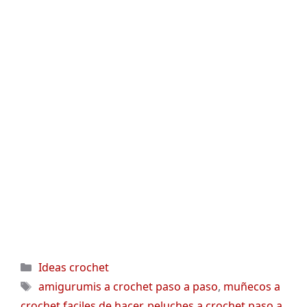
Categorías
Ideas crochet
Etiquetas
amigurumis a crochet paso a paso
,
muñecos a
crochet faciles de hacer
,
peluches a crochet paso a