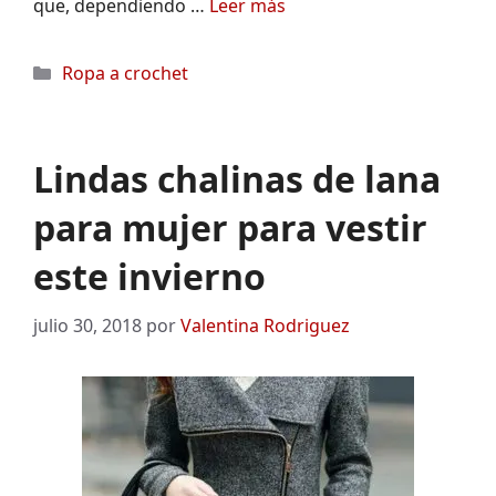
que, dependiendo …
Leer más
Categorías
Ropa a crochet
Lindas chalinas de lana
para mujer para vestir
este invierno
julio 30, 2018
por
Valentina Rodriguez