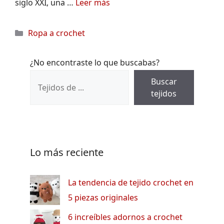
siglo XXI, una …
Leer más
Categorías
Ropa a crochet
¿No encontraste lo que buscabas?
Buscar
tejidos
Lo más reciente
La tendencia de tejido crochet en
5 piezas originales
6 increíbles adornos a crochet