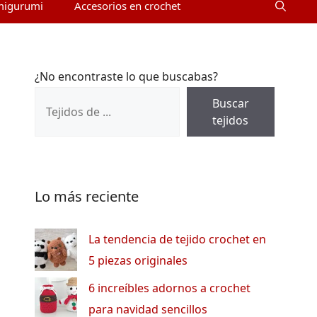
migurumi
Accesorios en crochet
¿No encontraste lo que buscabas?
Buscar
tejidos
Lo más reciente
La tendencia de tejido crochet en
5 piezas originales
6 increíbles adornos a crochet
para navidad sencillos