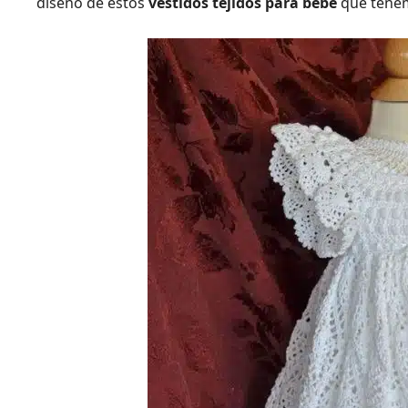
diseño de estos
vestidos tejidos para bebé
que tenem