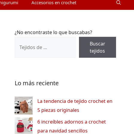
migurumi
Accesorios en crochet
¿No encontraste lo que buscabas?
Buscar
tejidos
Lo más reciente
La tendencia de tejido crochet en
5 piezas originales
6 increíbles adornos a crochet
para navidad sencillos