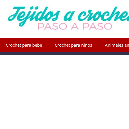
Crochet para bebe
Crochet para niños
Animales a