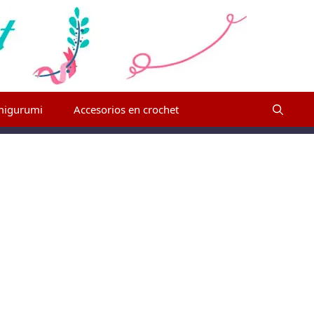
migurumi
Accesorios en crochet