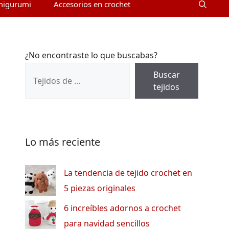
migurumi
Accesorios en crochet
¿No encontraste lo que buscabas?
Buscar
tejidos
Lo más reciente
La tendencia de tejido crochet en
5 piezas originales
6 increíbles adornos a crochet
para navidad sencillos