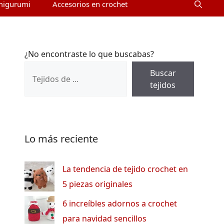
migurumi
Accesorios en crochet
¿No encontraste lo que buscabas?
Buscar
tejidos
Lo más reciente
La tendencia de tejido crochet en
5 piezas originales
6 increíbles adornos a crochet
para navidad sencillos