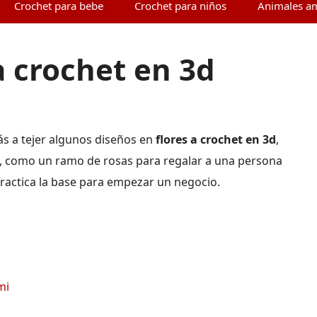
Crochet para bebe
Crochet para niños
Animales a
a crochet en 3d
s a tejer algunos diseños en
flores a crochet en 3d
,
as, como un ramo de rosas para regalar a una persona
ractica la base para empezar un negocio.
mi