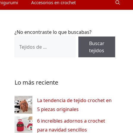
migurumi
Accesorios en crochet
¿No encontraste lo que buscabas?
Buscar
tejidos
Lo más reciente
La tendencia de tejido crochet en
5 piezas originales
6 increíbles adornos a crochet
para navidad sencillos