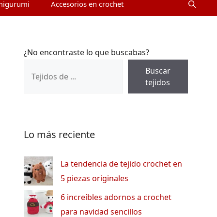
migurumi
Accesorios en crochet
¿No encontraste lo que buscabas?
Buscar
tejidos
Lo más reciente
La tendencia de tejido crochet en
5 piezas originales
6 increíbles adornos a crochet
para navidad sencillos