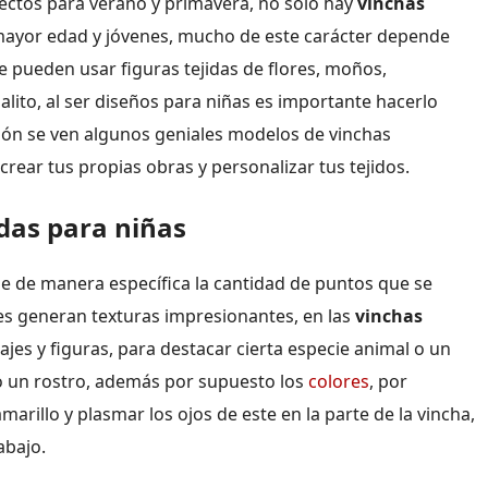
fectos para verano y primavera, no solo hay
vinchas
mayor edad y jóvenes, mucho de este carácter depende
se pueden usar figuras tejidas de flores, moños,
lito, al ser diseños para niñas es importante hacerlo
ción se ven algunos geniales modelos de vinchas
rear tus propias obras y personalizar tus tejidos.
idas para niñas
ene de manera específica la cantidad de puntos que se
ales generan texturas impresionantes, en las
vinchas
es y figuras, para destacar cierta especie animal o un
o un rostro, además por supuesto los
colores
, por
arillo y plasmar los ojos de este en la parte de la vincha,
abajo.