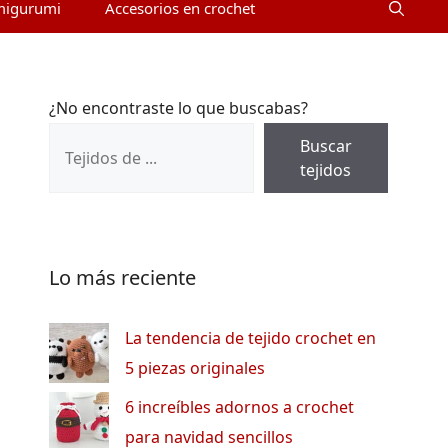
migurumi
Accesorios en crochet
¿No encontraste lo que buscabas?
Buscar
tejidos
Lo más reciente
La tendencia de tejido crochet en
5 piezas originales
6 increíbles adornos a crochet
para navidad sencillos