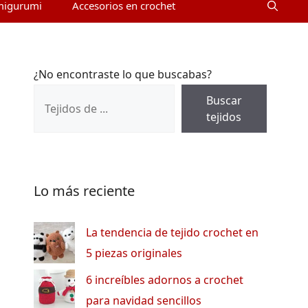
migurumi
Accesorios en crochet
¿No encontraste lo que buscabas?
Buscar
tejidos
Lo más reciente
La tendencia de tejido crochet en
5 piezas originales
6 increíbles adornos a crochet
para navidad sencillos