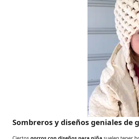
Sombreros y diseños geniales de 
Ciertos
gorros con diseños para niña
suelen tener b