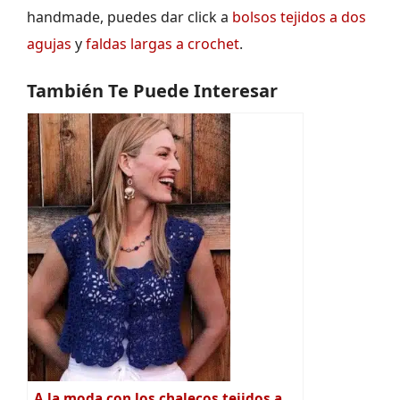
handmade, puedes dar click a
bolsos tejidos a dos
agujas
y
faldas largas a crochet
.
También Te Puede Interesar
A la moda con los chalecos tejidos a