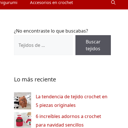
migurumi
Accesorios en crochet
¿No encontraste lo que buscabas?
Buscar
tejidos
Lo más reciente
La tendencia de tejido crochet en
5 piezas originales
6 increíbles adornos a crochet
para navidad sencillos