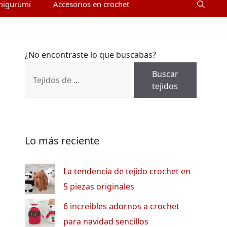
migurumi
Accesorios en crochet
¿No encontraste lo que buscabas?
Buscar
tejidos
Lo más reciente
La tendencia de tejido crochet en
5 piezas originales
6 increíbles adornos a crochet
para navidad sencillos