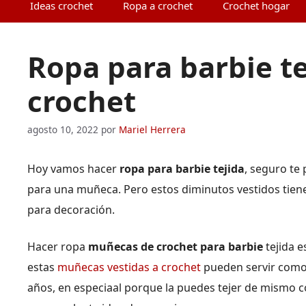
Ideas crochet
Ropa a crochet
Crochet hogar
Ropa para barbie te
crochet
agosto 10, 2022
por
Mariel Herrera
Hoy vamos hacer
ropa para barbie tejida
, seguro te
para una muñeca. Pero estos diminutos vestidos tien
para decoración.
Hacer ropa
muñecas de crochet para barbie
tejida e
estas
muñecas vestidas a crochet
pueden servir como 
años, en especiaal porque la puedes tejer de mismo c