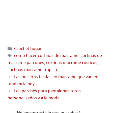
Categorías
Crochet hogar
Etiquetas
como hacer cortinas de macrame
,
cortinas de
macrame patrones
,
cortinas macrame rusticos
,
cortinas macrame trapillo
Las pulseras tejidas en macrame que van en
tendencia hoy
Los parches para pantalones rotos
personalizados y a la moda
¿No encontraste lo que buscabas?