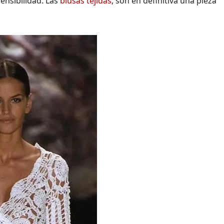
sensibilidad. Las
blusas tejidas
, son en definitiva una pieza