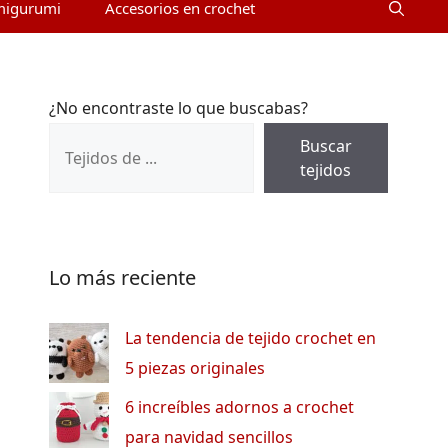
migurumi
Accesorios en crochet
¿No encontraste lo que buscabas?
Buscar
tejidos
Lo más reciente
La tendencia de tejido crochet en
5 piezas originales
6 increíbles adornos a crochet
para navidad sencillos