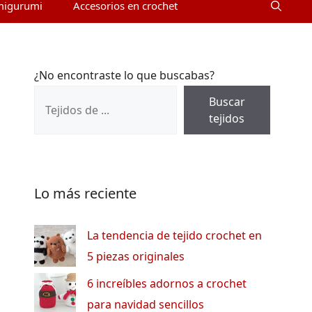
migurumi
Accesorios en crochet
¿No encontraste lo que buscabas?
Buscar
tejidos
Lo más reciente
La tendencia de tejido crochet en
5 piezas originales
6 increíbles adornos a crochet
para navidad sencillos