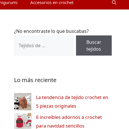
migurumi
Accesorios en crochet
¿No encontraste lo que buscabas?
Buscar
tejidos
Lo más reciente
La tendencia de tejido crochet en
5 piezas originales
6 increíbles adornos a crochet
para navidad sencillos