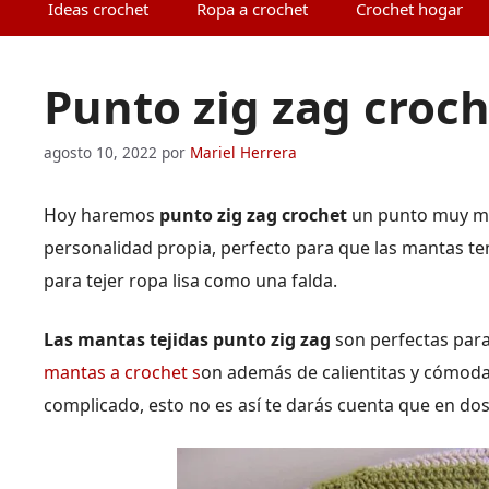
Ideas crochet
Ropa a crochet
Crochet hogar
Punto zig zag croch
agosto 10, 2022
por
Mariel Herrera
Hoy haremos
punto zig zag crochet
un punto muy mo
personalidad propia, perfecto para que las mantas te
para tejer ropa lisa como una falda.
Las mantas tejidas punto zig zag
son perfectas para
mantas a crochet s
on además de calientitas y cómoda
complicado, esto no es así te darás cuenta que en dos o