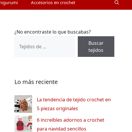
migurumi
Accesorios en crochet
¿No encontraste lo que buscabas?
Buscar
tejidos
Lo más reciente
La tendencia de tejido crochet en
5 piezas originales
6 increíbles adornos a crochet
para navidad sencillos