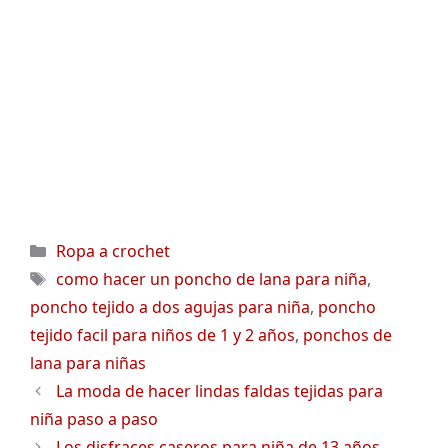
Categorías
Ropa a crochet
Etiquetas
como hacer un poncho de lana para niña
,
poncho tejido a dos agujas para niña
,
poncho
tejido facil para niños de 1 y 2 años
,
ponchos de
lana para niñas
La moda de hacer lindas faldas tejidas para
niña paso a paso
Los disfraces caseros para niña de 13 años