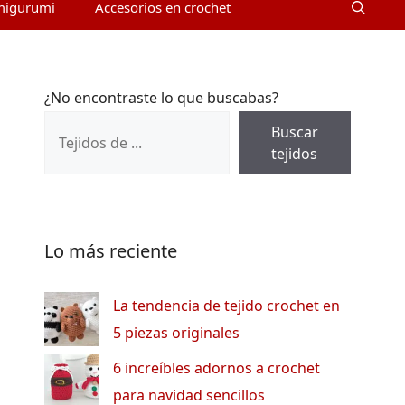
migurumi
Accesorios en crochet
¿No encontraste lo que buscabas?
Buscar
tejidos
Lo más reciente
La tendencia de tejido crochet en
5 piezas originales
6 increíbles adornos a crochet
para navidad sencillos