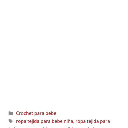
Categorías
Crochet para bebe
Etiquetas
ropa tejida para bebe niña
,
ropa tejida para