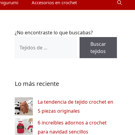
migurumi
Accesorios en crochet
¿No encontraste lo que buscabas?
Buscar
tejidos
Lo más reciente
La tendencia de tejido crochet en
5 piezas originales
6 increíbles adornos a crochet
para navidad sencillos